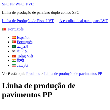
SPC
PP
WPC
PVC
Linha de produção de parafuso duplo cônico SPC
Linha de Produção de Pisos LVT
A escolha ideal para pisos LVT
Português
Español
Português
العربية
한국인
Tiếng Việt
हिन्दी
فارسی
Você está aqui:
Produtos
>
Linha de produção de pavimentos PP
Linha de produção de
pavimentos PP