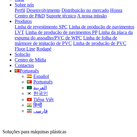
Sobre nós
Perfil
Desenvolvimento
Distribuição no mercado
Honra
Centro de P&D
Suporte técnico
A nossa missão
Produtos
Linha de revestimento SPC
Linha de produção de pavimentos
LVT
Linha de produção de pavimentos PP
Linha da placa da
espuma do assoalho/PVC de WPC
Linha de folha de
mármore de imitação de PVC
Linha de produção de PVC
Floor Line
Rodapé
Solução
Centro de Mídia
Contactos
Português
Español
Português
العربية
한국인
Tiếng Việt
हिन्दी
فارسی
Soluções para máquinas plásticas