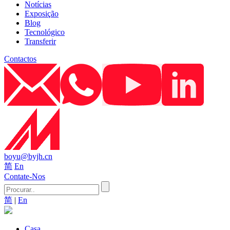
Notícias
Exposição
Blog
Tecnológico
Transferir
Contactos
boyu@byjh.cn
简
En
Contate-Nos
简
|
En
Casa