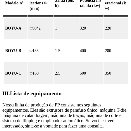
Saída (ton/
Potência ins
Φ
Modelo nº
ications
eracional (k
h)
talada (kw)
(mm)
w)
BOYU-A
Φ90*2
1
320
220
BOYU-B
Φ135
1.5
400
280
BOYU-C
Φ160
2.5
500
350
III.Lista de equipamento
Nossa linha de produção de PP consiste nos seguintes
equipamentos. Eles são extrusora de parafuso único, máquina T-die,
máquina de calandragem, máquina de tração, máquina de corte e
sistema de flipping e empilhador automático. Se você estiver
interessado, sinta-se à vontade para fazer uma consulta.