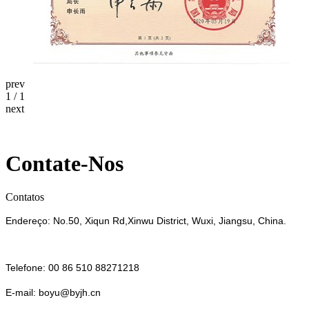
prev
1
/
1
next
Contate-Nos
Contatos
Endereço: No.50, Xiqun Rd,Xinwu District, Wuxi, Jiangsu, China.
Telefone: 00 86 510 88271218
E-mail: boyu@byjh.cn