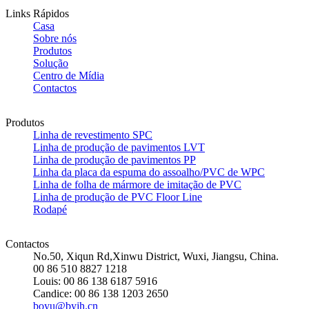
Links Rápidos
Casa
Sobre nós
Produtos
Solução
Centro de Mídia
Contactos
Produtos
Linha de revestimento SPC
Linha de produção de pavimentos LVT
Linha de produção de pavimentos PP
Linha da placa da espuma do assoalho/PVC de WPC
Linha de folha de mármore de imitação de PVC
Linha de produção de PVC Floor Line
Rodapé
Contactos
No.50, Xiqun Rd,Xinwu District, Wuxi, Jiangsu, China.
00 86 510 8827 1218
Louis: 00 86 138 6187 5916
Candice: 00 86 138 1203 2650
boyu@byjh.cn